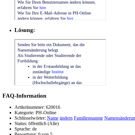
Lösung:
FAQ-Information
Artikelnummer:
620016
Kategorie:
PH-Online
Schlüsselwörter:
Name
ändern
Familiennanme
Namensänderu
Status:
öffentlich (Alle)
Sprache:
de
Bewertung:
0 von 5